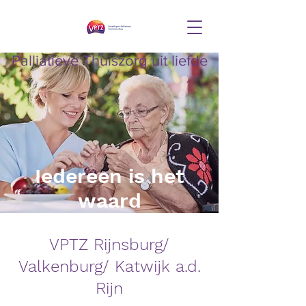
Palliatieve Thuiszorg uit liefde
Iedereen is het
waard
VPTZ Rijnsburg/
Valkenburg/ Katwijk a.d.
Rijn